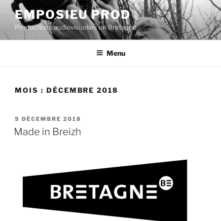
Aller
EMPOSIEU PROD
au
Productions audiovisuelles en Bretagne
contenu
principal
Menu
MOIS :
DÉCEMBRE 2018
PUBLIÉ
5 DÉCEMBRE 2018
LE
Made in Breizh