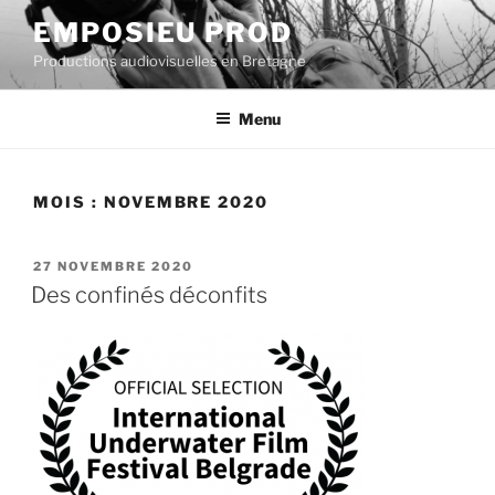
Aller
EMPOSIEU PROD
au
Productions audiovisuelles en Bretagne
contenu
principal
Menu
MOIS :
NOVEMBRE 2020
PUBLIÉ
27 NOVEMBRE 2020
LE
Des confinés déconfits